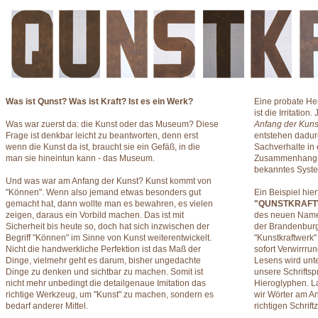
Was ist Qunst? Was ist Kraft? Ist es ein Werk?
Eine probate He
ist die Irritatio
Was war zuerst da: die Kunst oder das Museum? Diese
Anfang der Kunst i
Frage ist denkbar leicht zu beantworten, denn erst
entstehen dadu
wenn die Kunst da ist, braucht sie ein Gefäß, in die
Sachverhalte in
man sie hineintun kann - das Museum.
Zusammenhang g
bekanntes Syste
Und was war am Anfang der Kunst? Kunst kommt von
"Können". Wenn also jemand etwas besonders gut
Ein Beispiel hier
gemacht hat, dann wollte man es bewahren, es vielen
"QUNSTKRAF
zeigen, daraus ein Vorbild machen. Das ist mit
des neuen Namen
Sicherheit bis heute so, doch hat sich inzwischen der
der Brandenbur
Begriff "Können" im Sinne von Kunst weiterentwickelt.
"Kunstkraftwerk" 
Nicht die handwerkliche Perfektion ist das Maß der
sofort Verwirrru
Dinge, vielmehr geht es darum, bisher ungedachte
Lesens wird unte
Dinge zu denken und sichtbar zu machen. Somit ist
unsere Schriftsp
nicht mehr unbedingt die detailgenaue Imitation das
Hieroglyphen. L
richtige Werkzeug, um "Kunst" zu machen, sondern es
wir Wörter am A
bedarf anderer Mittel.
richtigen Schrift