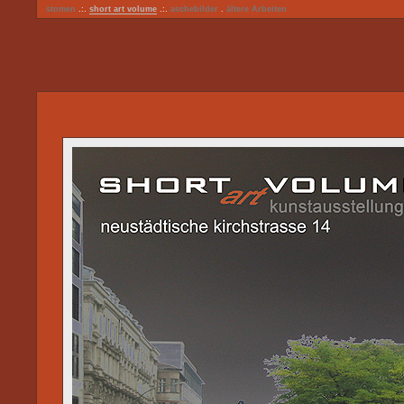
stomen
.:.
short art volume
.:.
aschebilder
.
ältere Arbeiten