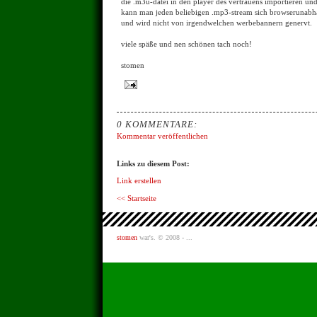
die .m3u-datei in den player des vertrauens importieren und 
kann man jeden beliebigen .mp3-stream sich browserunab
und wird nicht von irgendwelchen werbebannern genervt.
viele späße und nen schönen tach noch!
stomen
0 KOMMENTARE:
Kommentar veröffentlichen
Links zu diesem Post:
Link erstellen
<< Startseite
stomen
war's. © 2008 - ...