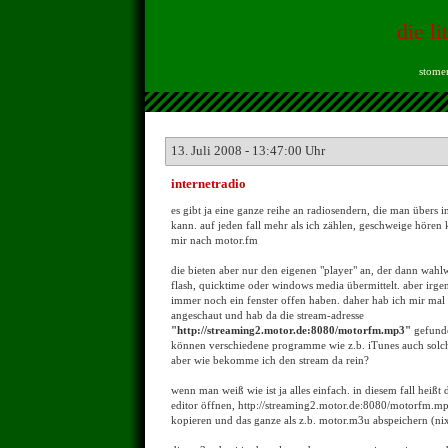
die li
stomen
13. Juli 2008 - 13:47:00 Uhr
internetradio
es gibt ja eine ganze reihe an radiosendern, die man übers 
kann. auf jeden fall mehr als ich zählen, geschweige hören
mir nach motor.fm
die bieten aber nur den eigenen "player" an, der dann wahlw
flash, quicktime oder windows media übermittelt. aber irgen
immer noch ein fenster offen haben. daher hab ich mir mal 
angeschaut und hab da die stream-adresse
"http://streaming2.motor.de:8080/motorfm.mp3"
gefunde
können verschiedene programme wie z.b. iTunes auch solc
aber wie bekomme ich den stream da rein?
wenn man weiß wie ist ja alles einfach. in diesem fall heißt 
editor öffnen, http://streaming2.motor.de:8080/motorfm.mp3
kopieren und das ganze als z.b. motor.m3u abspeichern (nix 