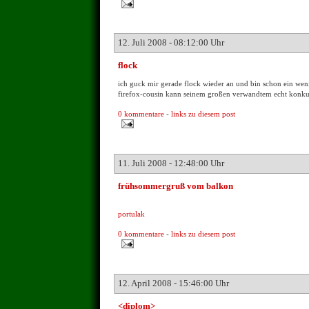
12. Juli 2008 - 08:12:00 Uhr
flock
ich guck mir gerade flock wieder an und bin schon ein weni
firefox-cousin kann seinem großen verwandtem echt konk
0 kommentare
-
links zu diesem post
11. Juli 2008 - 12:48:00 Uhr
frühsommergruß vom balkon
portulak
0 kommentare
-
links zu diesem post
12. April 2008 - 15:46:00 Uhr
<diplom>