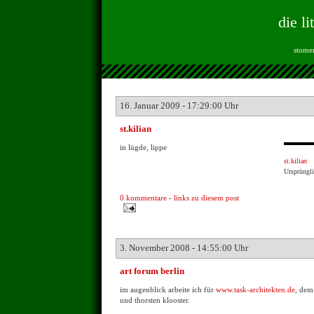
die li
stomen
16. Januar 2009 - 17:29:00 Uhr
st.kilian
in lügde, lippe
st.kilian
Ursprüngl
0 kommentare
-
links zu diesem post
3. November 2008 - 14:55:00 Uhr
art forum berlin
im augenblick arbeite ich für
www.task-architekten.de
, dem
und thorsten klooster.