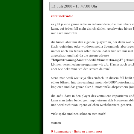
13. Juli 2008 - 13:47:00 Uhr
internetradio
es gibt ja eine ganze reihe an radiosendern, die man übers 
kann. auf jeden fall mehr als ich zählen, geschweige hören
mir nach motor.fm
die bieten aber nur den eigenen "player" an, der dann wahlw
flash, quicktime oder windows media übermittelt. aber irgen
immer noch ein fenster offen haben. daher hab ich mir mal 
angeschaut und hab da die stream-adresse
"http://streaming2.motor.de:8080/motorfm.mp3"
gefunde
können verschiedene programme wie z.b. iTunes auch solc
aber wie bekomme ich den stream da rein?
wenn man weiß wie ist ja alles einfach. in diesem fall heißt 
editor öffnen, http://streaming2.motor.de:8080/motorfm.mp3
kopieren und das ganze als z.b. motor.m3u abspeichern (nix 
die .m3u-datei in den player des vertrauens importieren und 
kann man jeden beliebigen .mp3-stream sich browserunab
und wird nicht von irgendwelchen werbebannern genervt.
viele späße und nen schönen tach noch!
stomen
0 kommentare
-
links zu diesem post