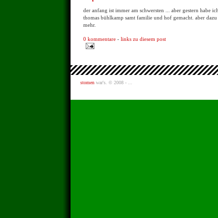
der anfang ist immer am schwersten ... aber gestern habe ic
thomas bühlkamp samt familie und hof gemacht. aber dazu e
mehr.
0 kommentare
-
links zu diesem post
stomen
war's. © 2008 - ...