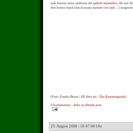
task betreut unter anderem die
galerie september
, die auf 
den besten stand (das konzept stammt von task ...) ausgeze
(Foto: Franka Bruns / AP über
art - Das Kunstmagezin
)
0 kommentare
-
links zu diesem post
25. August 2008 - 19:47:00 Uhr