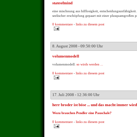
stateofmind
eine mischnung aus hilflosigkeit, entscheidungsunfähigkeit
seelischer erschöpfung gepaart mit einer plusquamgroßen po
0 kommentare
-
links zu diesem post
8. August 2008 - 09:50:00 Uhr
volumenmodell
volumenmodell:
so wirds werden ...
0 kommentare
-
links zu diesem post
17. Juli 2008 - 12:36:00 Uhr
herr broder ist böse ... und das macht immer wied
Wozu brauchen Pendler eine Pauschale?
0 kommentare
-
links zu diesem post