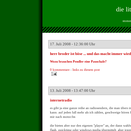
die li
stomen
17. Juli 2008 - 12:36:00 Uhr
herr broder ist böse ... und das macht immer wied
Wozu brauchen Pendler eine Pauschale?
0 kommentare
-
links zu diesem post
13. Juli 2008 - 13:47:00 Uhr
internetradio
es gibt ja eine ganze reihe an radiosendern, die man übers 
kann. auf jeden fall mehr als ich zählen, geschweige hören
mir nach motor.fm
die bieten aber nur den eigenen "player" an, der dann wahlw
flash, quicktime oder windows media übermittelt. aber irgen