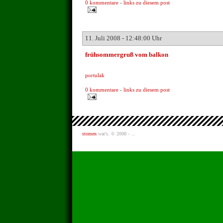
0 kommentare
-
links zu diesem post
11. Juli 2008 - 12:48:00 Uhr
frühsommergruß vom balkon
portulak
0 kommentare
-
links zu diesem post
stomen
war's. © 2008 - ...