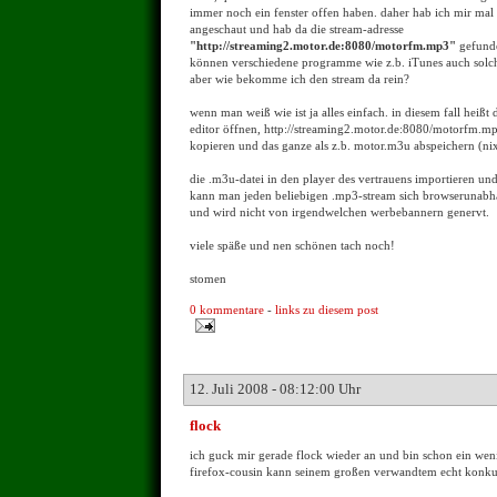
immer noch ein fenster offen haben. daher hab ich mir mal 
angeschaut und hab da die stream-adresse
"http://streaming2.motor.de:8080/motorfm.mp3"
gefunde
können verschiedene programme wie z.b. iTunes auch solc
aber wie bekomme ich den stream da rein?
wenn man weiß wie ist ja alles einfach. in diesem fall heißt 
editor öffnen, http://streaming2.motor.de:8080/motorfm.mp3
kopieren und das ganze als z.b. motor.m3u abspeichern (nix 
die .m3u-datei in den player des vertrauens importieren und 
kann man jeden beliebigen .mp3-stream sich browserunab
und wird nicht von irgendwelchen werbebannern genervt.
viele späße und nen schönen tach noch!
stomen
0 kommentare
-
links zu diesem post
12. Juli 2008 - 08:12:00 Uhr
flock
ich guck mir gerade flock wieder an und bin schon ein weni
firefox-cousin kann seinem großen verwandtem echt konk