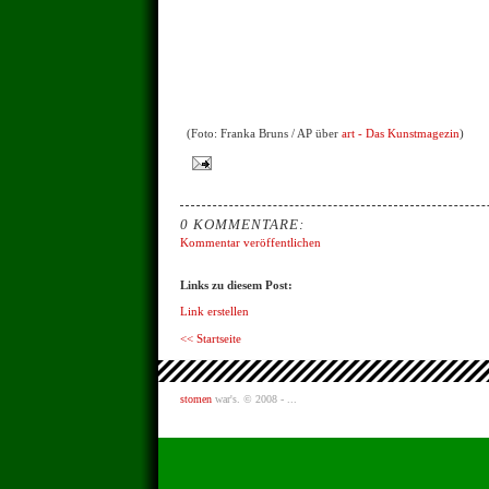
(Foto: Franka Bruns / AP über
art - Das Kunstmagezin
)
0 KOMMENTARE:
Kommentar veröffentlichen
Links zu diesem Post:
Link erstellen
<< Startseite
stomen
war's. © 2008 - ...