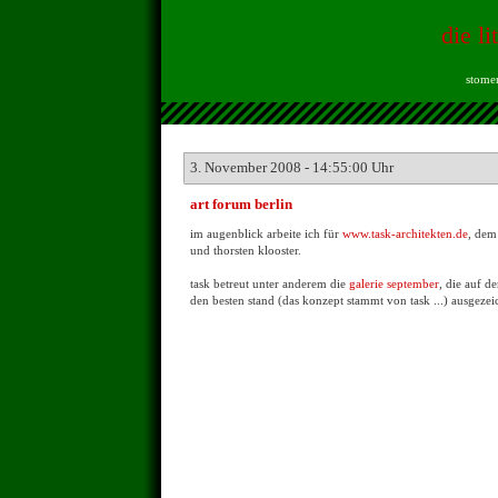
die li
stomen
3. November 2008 - 14:55:00 Uhr
art forum berlin
im augenblick arbeite ich für
www.task-architekten.de
, dem
und thorsten klooster.
task betreut unter anderem die
galerie september
, die auf 
den besten stand (das konzept stammt von task ...) ausgeze