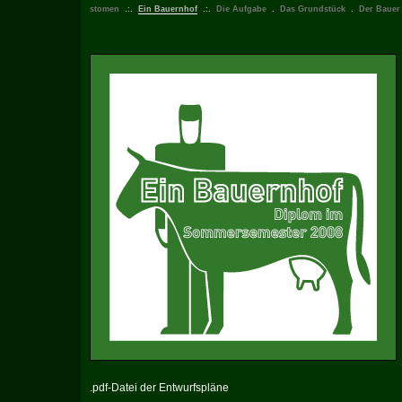
stomen
.:.
Ein Bauernhof
.:.
Die Aufgabe
.
Das Grundstück
.
Der Bauer
.pdf-Datei der Entwurfspläne