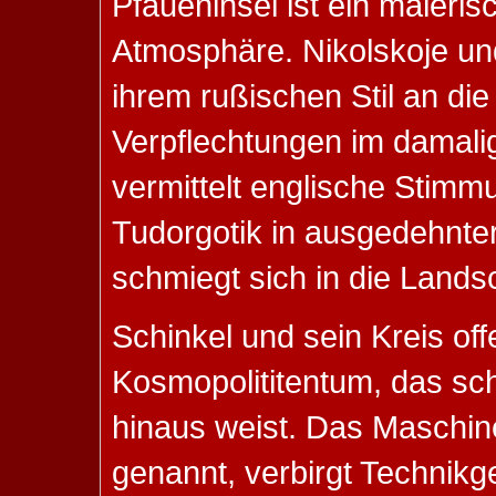
Pfaueninsel ist ein maleris
Atmosphäre. Nikolskoje und
ihrem rußischen Stil an di
Verpflechtungen im damali
vermittelt englische Stim
Tudorgotik in ausgedehnter
schmiegt sich in die Lands
Schinkel und sein Kreis off
Kosmopolititentum, das sc
hinaus weist. Das Maschi
genannt, verbirgt Technikg